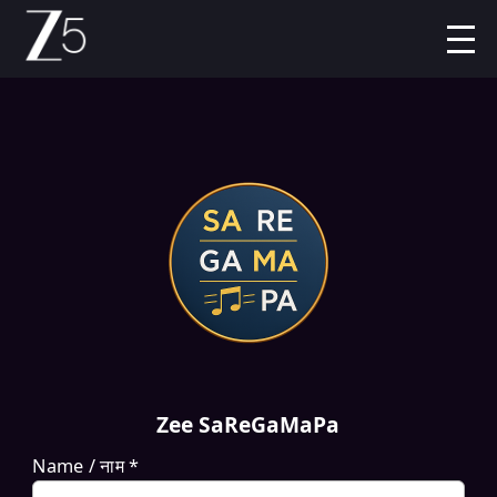
ZEE5
SHOWS
MOVIES
LIVE TV
Zee SaReGaMaPa
Name / नाम *